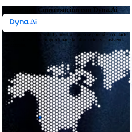
Iniciar una Conversación con Dyna.Ai
¡Gracias por su interés en Dyna.Ai
!
Hemos recibido su solicitud y nuestro equipo se pondrá en contacto
contigo en breve para proporcionarle la información y la asistencia
que necesita.