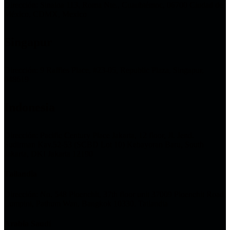
Dirección: Sinaloa 113, Roma Nte., Cuauhtémoc, 06700 Ciudad de
México, CDMX, Mexico
Singapur
Dirección: 9 Raffles Place, #23-05, Republic Plaza, Singapur,
048619
Indonesia
Dirección: Pacific Century Place Jakarta, 12 floor, Jl. Jend.
Sudirman Kav.52-53 (SCBD Lot 10) Kebayoran Baru, South
Jakarta, DKI Jakarta 12190
Tailandia
Dirección: No. 548 Ploenchit, 37th floor unit 37009 Ploenchit Road,
Lumpini, Pathum Wan, Bangkok 10330, Tailandia
Arabia Saudí