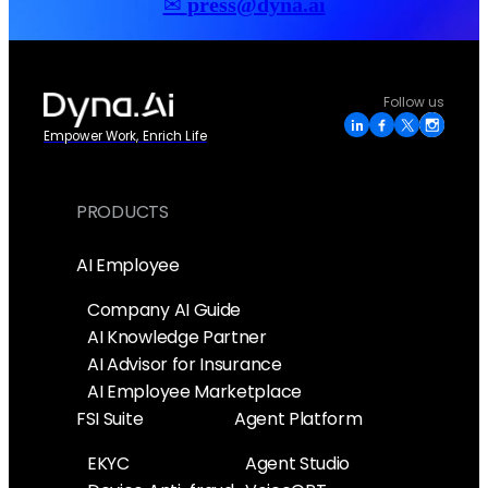
✉
press@dyna.ai
Follow us
Empower Work, Enrich Life
PRODUCTS
AI Employee
Company AI Guide
AI Knowledge Partner
AI Advisor for Insurance
AI Employee Marketplace
FSI Suite
Agent Platform
EKYC
Agent Studio