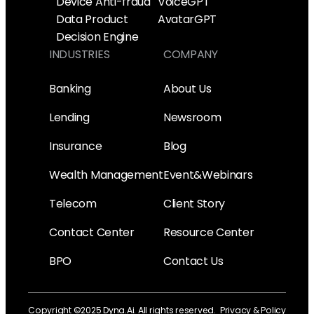
Device Anti-fraud
VoiceGPT
Data Product
AvatarGPT
Decision Engine
INDUSTRIES
COMPANY
Banking
About Us
Lending
Newsroom
Insurance
Blog
Wealth Management
Event&Webinars
Telecom
Client Story
Contact Center
Resource Center
BPO
Contact Us
Copyright ©2025 Dyna.Ai. All rights reserved.
Privacy & Policy