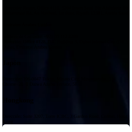
Dirección: Regus, Office #116, 5204 Imam Saud Bin Abdulaziz Bin
Mohammed Rd, An Nakheel, 1st floor, Riyadh 12381, Arabia Saudí
Emiratos Árabes Unidos
Número de Contacto:
+971 55 112 2280
Dirección: Office #128, DIC Building 3, Dubai Internet City (DIC),
Dubai, Emiratos Árabes Unidos
Japón
Dirección: 106-0047 Tokyo, Minato City, Minamiazabu, 3
Chome−20−1 Daiwa Azabu Terrace, 5F
Hongkong
Dirección: Suite 3207, Torre ICBC, 3 Garden Road, Central, Hong
Kong